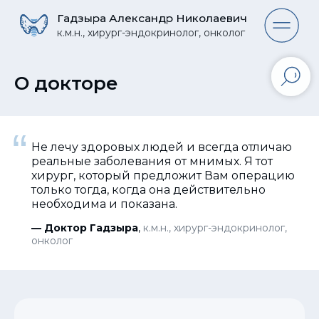
Гадзыра Александр Николаевич
Гадзыра Александр Николаевич
к.м.н., хирург-эндокринолог, онколог
к.м.н., хирург-эндокринолог, онколог
О докторе
“
Не лечу здоровых людей и всегда отличаю
реальные заболевания от мнимых. Я тот
хирург, который предложит Вам операцию
только тогда, когда она действительно
необходима и показана.
—
Доктор Гадзыра
,
к.м.н., хирург-эндокринолог,
онколог