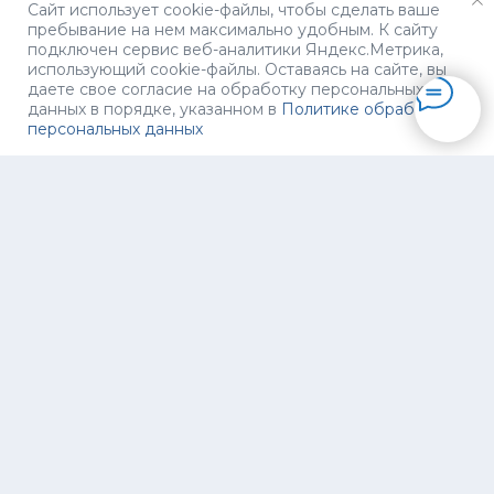
видеоэндоскопической техники удалять
Сайт использует cookie-файлы, чтобы сделать ваше
щитовидную железу без разреза в
пребывание на нем максимально удобным. К cайту
видимой области на передней
подключен сервис веб-аналитики Яндекс.Метрика,
поверхности шеи, через небольшие
использующий cookie-файлы. Оставаясь на сайте, вы
даете свое согласие на обработку персональных
малозаметные доступы на груди и в
данных в порядке, указанном в
Политике обработки
подмышечной области.
персональных данных
Многие мои коллеги ушли из профессии в
поисках легких денег. Я сознательно
решил остаться. Во-первых, потому что
только со временем понимаешь, что
входишь в узкий круг специалистов,
способных в своей области знаний решать
нетривиальные задачи. А во-вторых,
каждый раз после успешной операции ты
просто испытываешь удовлетворение,
если смог помочь пациенту.