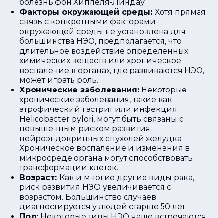
болезнь фон Хиппеля-Линдау.
Факторы окружающей среды:
Хотя прямая
связь с конкретными факторами
окружающей среды не установлена для
большинства НЭО, предполагается, что
длительное воздействие определенных
химических веществ или хроническое
воспаление в органах, где развиваются НЭО,
может играть роль.
Хронические заболевания:
Некоторые
хронические заболевания, такие как
атрофический гастрит или инфекция
Helicobacter pylori, могут быть связаны с
повышенным риском развития
нейроэндокринных опухолей желудка.
Хроническое воспаление и изменения в
микросреде органа могут способствовать
трансформации клеток.
Возраст:
Как и многие другие виды рака,
риск развития НЭО увеличивается с
возрастом. Большинство случаев
диагностируется у людей старше 50 лет.
Пол:
Некоторые типы НЭО чаще встречаются