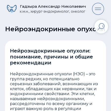
Гадзыра Александр Николаевич
Гадзыра Александр Николаевич
к.м.н., хирург-эндокринолог, онколог
к.м.н., хирург-эндокринолог, онколог
Нейроэндокринные опухоли
Нейроэндокринные опухоли:
понимание, причины и общие
рекомендации
Нейроэндокринные опухоли (НЭО) – это
группа редких, но потенциально
серьезных заболеваний, возникающих из
клеток, обладающих как нервными, так и
эндокринными свойствами. Эти клетки,
называемые нейроэндокринными,
рассредоточены по всему организму и
играют важную роль в регуляции