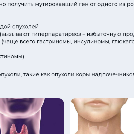
чно получить мутировавший ген от одного из р
дой опухолей:
(вызывают гиперпаратиреоз – избыточную про
(чаще всего гастриномы, инсулиномы, глюкаг
тиномы).
 опухоли, такие как опухоли коры надпочечник