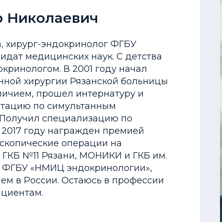
р Николаевич
а, хирург-эндокринолог ФГБУ
дат медицинских наук. С детства
окринологом. В 2001 году начал
инной хирургии Рязанской больницы
тличием, прошел интернатуру и
ртацию по симультанным
 Получил специализацию по
В 2017 году награжден премией
оскопические операции на
 ГКБ №11 Рязани, МОНИКИ и ГКБ им.
в ФГБУ «НМИЦ эндокринологии»,
ем в России. Остаюсь в профессии
ациентам.