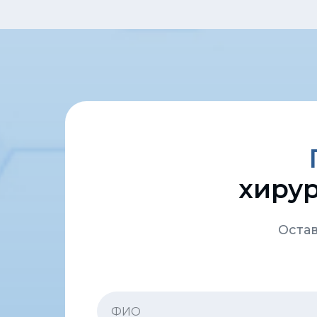
хирур
Остав