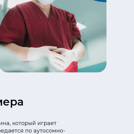
мера
ина, который играет
редается по аутосомно-