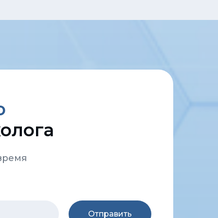
ю
колога
 время
Отправить