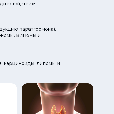
одителей, чтобы
дукцию паратгормона).
ономы, ВИПомы и
ов, карциноиды, липомы и