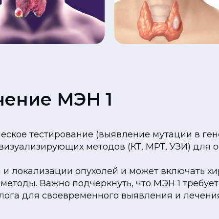
чение МЭН 1
еское тестирование (выявление мутации в ген
визуализирующих методов (КТ, МРТ, УЗИ) для 
а и локализации опухолей и может включать х
етоды. Важно подчеркнуть, что МЭН 1 требует
ога для своевременного выявления и лечения