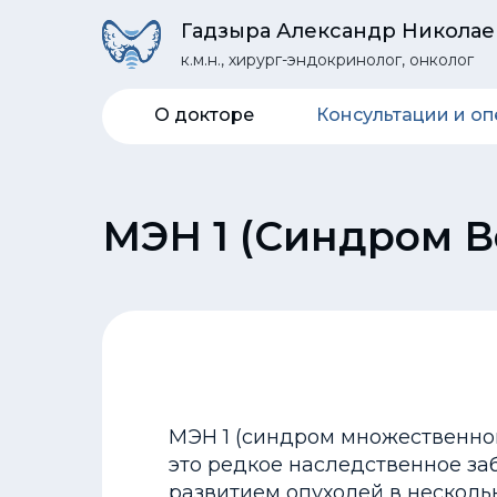
Гадзыра Александр Николае
Гадзыра Александр Николае
к.м.н., хирург-эндокринолог, онколог
к.м.н., хирург-эндокринолог, онколог
О докторе
Консультации и о
МЭН 1 (Синдром 
МЭН 1 (синдром множественной
это редкое наследственное за
развитием опухолей в несколь