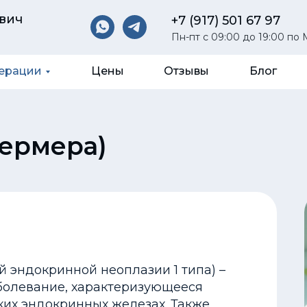
вич
вич
+7 (917) 501 67 97
Пн-пт с 09:00 до 19:00 по
перации
Цены
Отзывы
Блог
Вермера)
 эндокринной неоплазии 1 типа) –
болевание, характеризующееся
ких эндокринных железах. Также